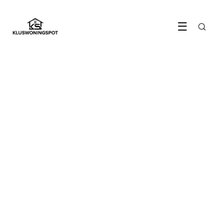
☰
INTERIEUR
Zo kies je het perfecte bed
13 February 2020
·
3 min leestijd