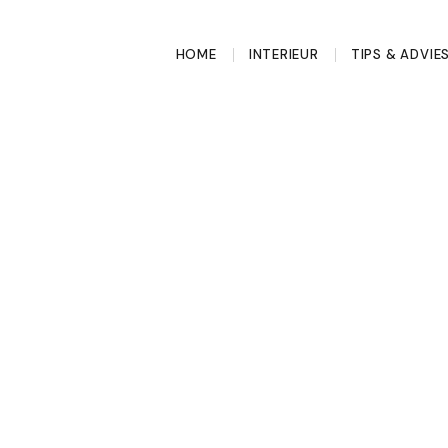
HOME
INTERIEUR
TIPS & ADVIE
rbel past bij
get?