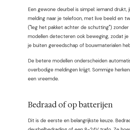
Een gewone deurbel is simpel: iemand drukt, j
melding naar je telefoon, met live beeld en t
("leg het pakket achter de schutting") zonder 
modellen detecteren ook beweging, zodat je e
je buiten gereedschap of bouwmaterialen hebt l
De betere modellen onderscheiden automatisc
overbodige meldingen krijgt. Sommige herken
een vreemde.
Bedraad of op batterijen
Dit is de eerste en belangrijkste keuze. Bed
deurbelbedrading of een 8-24V trafo. Ze hoe