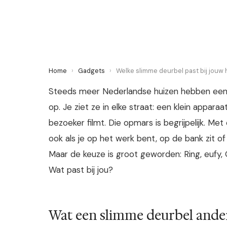
5 June 2026
·
6 min leestijd
Home
›
Gadgets
›
Welke slimme deurbel past bij jouw
Steeds meer Nederlandse huizen hebben een 
op. Je ziet ze in elke straat: een klein appar
bezoeker filmt. Die opmars is begrijpelijk. Met
ook als je op het werk bent, op de bank zit o
Maar de keuze is groot geworden: Ring, eufy, 
Wat past bij jou?
Wat een slimme deurbel ande