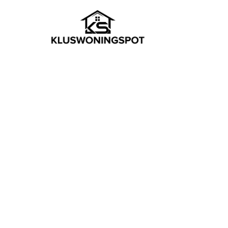
GADGETS
Welke slimme deu
jouw huis en bud