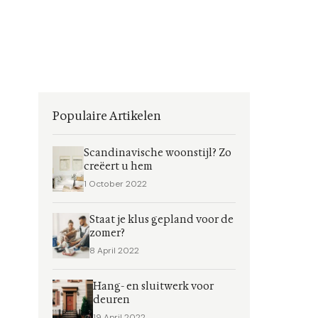
Populaire Artikelen
Scandinavische woonstijl? Zo
creëert u hem
1 October 2022
Staat je klus gepland voor de
zomer?
8 April 2022
Hang- en sluitwerk voor
deuren
19 April 2022