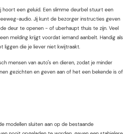
ij hoort een geluid. Een slimme deurbel stuurt een
weeweg-audio. Jij kunt de bezorger instructies geven
de deur te openen - of uberhaupt thuis te zijn. Veel
en melding krijgt voordat iemand aanbelt. Handig als
iggen die je liever niet kwijtraakt.
h mensen van auto's en dieren, zodat je minder
nen gezichten en geven aan of het een bekende is of
rade modellen sluiten aan op de bestaande
ven nooit opgeladen te worden, geven een stabielere